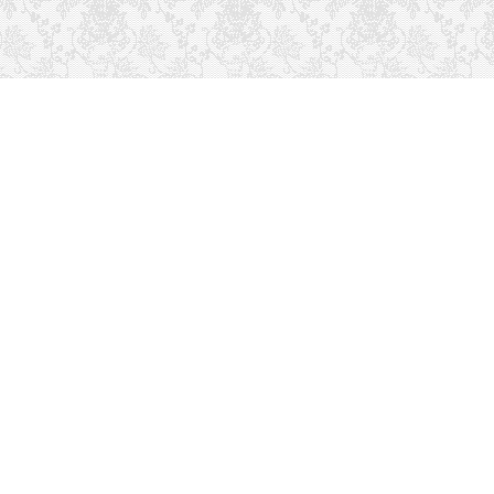
推荐栏目
友情链接
关于本站
读者排行
联系方式
留言吐槽
热门标签
文章更新
最近留言
博客布局