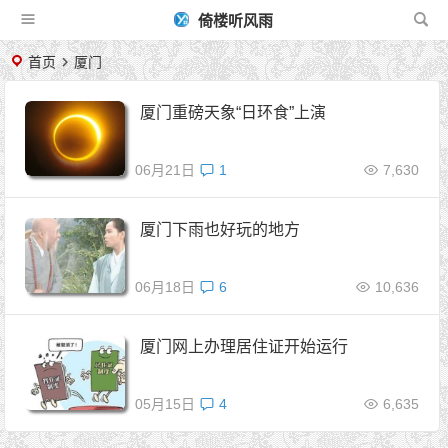
倚楼听风雨
首页
厦门
厦门重磅天象“日环食”上演
06月21日
1
7,630
厦门下雨也好玩的地方
06月18日
6
10,636
厦门网上办理居住证开始运行
05月15日
4
6,635