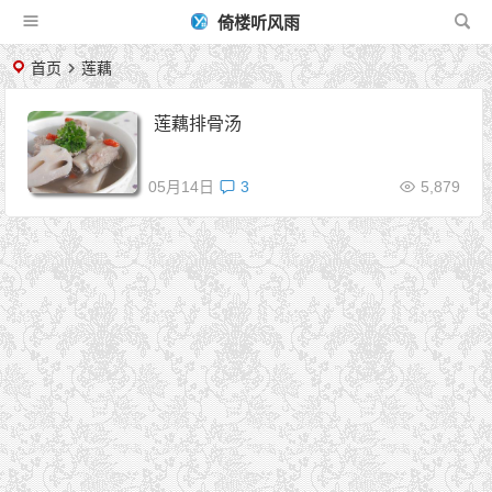
倚楼听风雨
首页
莲藕
莲藕排骨汤
05月14日
3
5,879