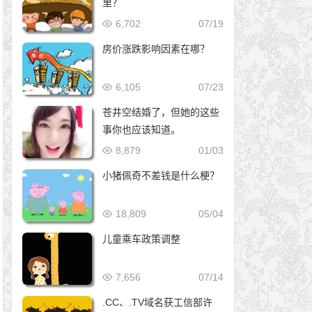
里？
6,702
07/19
房价涨跌影响因素在哪？
6,105
07/23
苍井空结婚了，但她的这些
事你也应该知道。
8,879
01/03
小猪佩奇不差钱是什么梗？
18,809
05/04
儿童乘车政策调整
7,656
07/14
.CC、.TV域名获工信部许