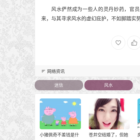
风水俨然成为一些人的灵丹妙药，官员
来，与其寻求风水的虚幻庇护，不如脚踏实
网络资讯
迷信
风水
乘车政策调整
小猪佩奇不差钱是什
苍井空结婚了，但她