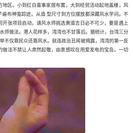
方地区。小到红白喜事家居布置，大到经贸活动起地盖楼，风
子遍布神龛踪迹，从造 型尺寸到方位摆放都深藏风水学问。不
司开张项目启动，请风水师挑选黄道吉日必不可少，要是遇上
风水师做法。港人花样多，湾湾也不甘落后。据统计，台湾三分
选举不仅靠民众还靠风水。就连政治丑闻被揭露，湾湾的第一反
的做法不禁让人肃然起敬，由衷感叹在用爱发电的宝岛，一切