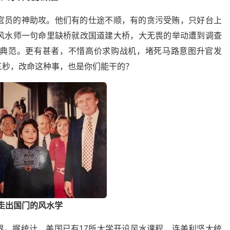
官员的神助攻。他们有的仕途不顺，有的贪污受贿，只好台上
风水师一句命里缺桥就改国道建大桥，大无畏的举动遭到调查
 die的典范。更有甚者，不惜高价求购战机，堵死马路意图升官发
三秒，改命这种事，也是你们能干的？
走出国门的风水学
界。据统计，美国已有17所大学开设风水课程，连美利坚大统