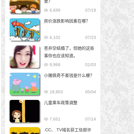
里？
6,699
07/19
房价涨跌影响因素在哪？
6,102
07/23
苍井空结婚了，但她的这些
事你也应该知道。
8,868
01/03
小猪佩奇不差钱是什么梗？
18,803
05/04
儿童乘车政策调整
7,651
07/14
.CC、.TV域名获工信部许