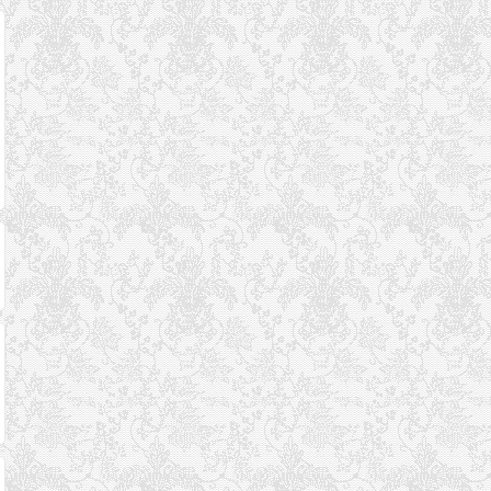
阿里云输了官司事
厦门网上办理居住证
.CC、.TV域名获工
小，保护用户数据才
开始运行
部许可，可正式在
是大事
国注册备案