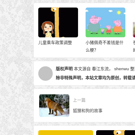
乘车政策调整
小猪佩奇不差钱是什
苍井空结婚了，但她
么梗？
的这些事你也应该知
道。
版权声明
本文源自 春江东流，
shenwu
整
除非特殊声明，本站文章均为原创，转载
上一篇
狐狸和狗的故事