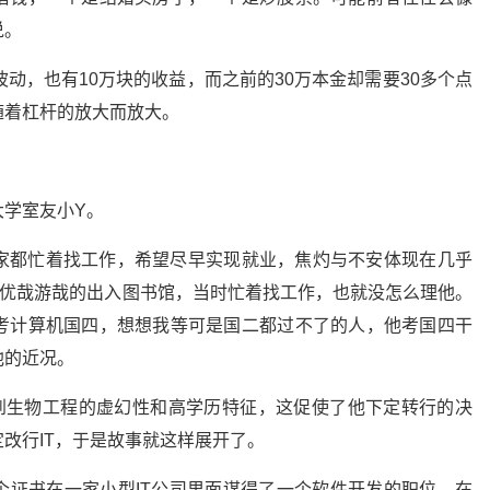
说。
动，也有10万块的收益，而之前的30万本金却需要30多个点
随着杠杆的放大而放大。
大学室友小Y。
家都忙着找工作，希望尽早实现就业，焦灼与不安体现在几乎
是优哉游哉的出入图书馆，当时忙着找工作，也就没怎么理他。
考计算机国四，想想我等可是国二都过不了的人，他考国四干
他的近况。
到生物工程的虚幻性和高学历特征，这促使了他下定转行的决
改行IT，于是故事就这样展开了。
个证书在一家小型IT公司里面谋得了一个软件开发的职位，在