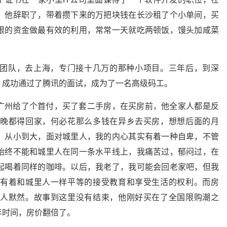
，他辞职了，带着攒下来的万把块钱在长沙租了个小单间，买
限的资金做最有效的利用，常常一天就吃两顿饭，馒头加咸菜
团队，去上海，专门接十几万的那种小项目。三年后，到深
，成功通过了腾讯的面试，成为了一名高级码工。
广州给了个首付，买了套二手房，在买房前，他全家人都是反
晚都得回家，何必花那么多钱在异乡去买房，想想后面的月
，从小到大，面对城里人，我的内心其实有着一种自卑，不管
始终不能和城里人在同一条水平线上，我痛苦过，郁闷过，在
起喝着同样的咖啡。以后，我老了，我可能会回老家吧，但我
有着和城里人一样平等的接受教育和享受生活的权利。而房
人默然。故事到这里没有结束，他刚好买在了全国限购潮之
年时间，房价翻倍了。